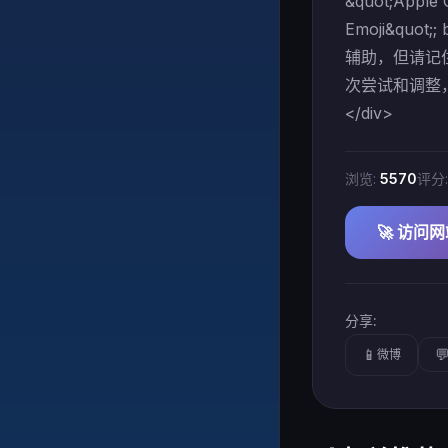
&quot;Apple 
Emoji&quot;
辅助，但请记
次尝试和调整，
</div>
浏览:
5570
评分
🚀 访问
分享:
📱

微博