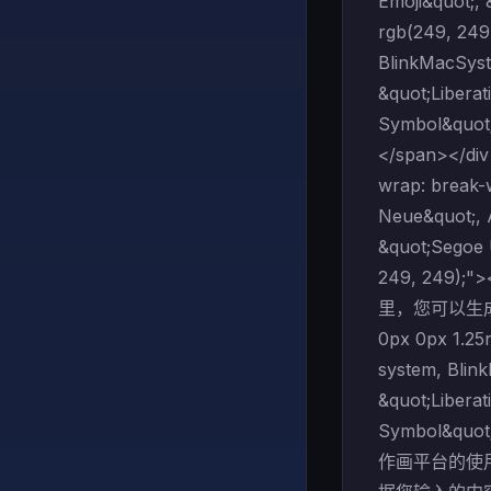
Emoji&quot;,
rgb(249, 249,
BlinkMacSyst
&quot;Liberat
Symbol&quot;
</span></div>
wrap: break-
Neue&quot;, A
&quot;Segoe 
249, 249)
里，您可以生成不
0px 0px 1.25r
system, Blin
&quot;Liberat
Symbol&quot;
作画平台的使