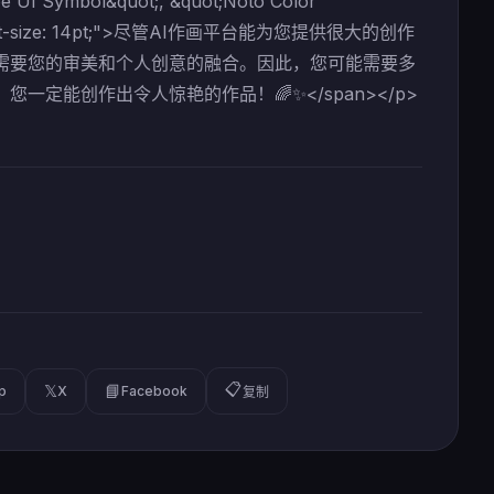
oe UI Symbol&quot;, &quot;Noto Color
yle="font-size: 14pt;">尽管AI作画平台能为您提供很大的创作
需要您的审美和个人创意的融合。因此，您可能需要多
定能创作出令人惊艳的作品！🌈✨</span></p>
📋
𝕏
📘
p
X
Facebook
复制