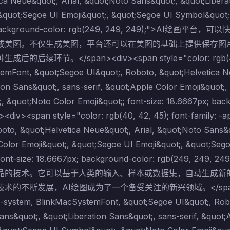
ca Neue&quot;, Arial, &quot;Noto Sans&quot;, &quot;Libera
&quot;Segoe UI Emoji&quot;, &quot;Segoe UI Symbol&quot;,
; background-color: rgb(249, 249, 249);"
成美图。不仅生成美图，平台还可以在美图的基础上提供保存图
后续环节。</span><div><span style="color: rgb(40, 42,
emFont, &quot;Segoe UI&quot;, Roboto, &quot;Helvetica Ne
ion Sans&quot;, sans-serif, &quot;Apple Color Emoji&quot;
, &quot;Noto Color Emoji&quot;; font-size: 18.6667px; ba
><div><span style="color: rgb(40, 42, 45); font-family: 
oto, &quot;Helvetica Neue&quot;, Arial, &quot;Noto Sans&qu
Color Emoji&quot;, &quot;Segoe UI Emoji&quot;, &quot;Seg
;; font-size: 18.6667px; background-color: rgb(
品的技术。它可以基于人类的输入、样本或数据集，自动生成新
不断发展，AI绘图成为了一个备受关注的新兴领域。</span><span styl
le-system, BlinkMacSystemFont, &quot;Segoe UI&quot;, Robo
ns&quot;, &quot;Liberation Sans&quot;, sans-serif, &quot;