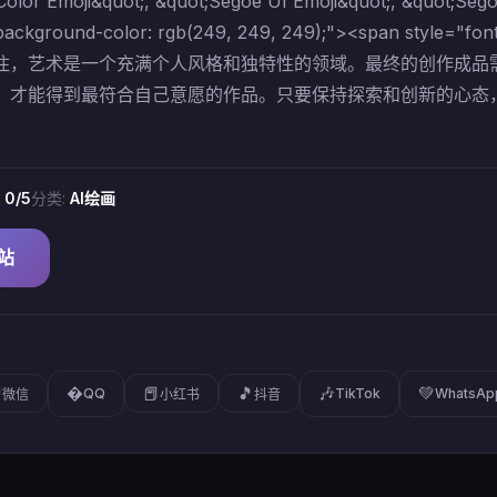
Color Emoji&quot;, &quot;Segoe UI Emoji&quot;, &quot;Seg
; background-color: rgb(249, 249, 249);"><span st
住，艺术是一个充满个人风格和独特性的领域。最终的创作成品
才能得到最符合自己意愿的作品。只要保持探索和创新的心态，您一
:
0/5
分类:
AI绘画
网站
�
🎶
💚

📕
🎵
QQ
TikTok
WhatsAp
微信
小红书
抖音