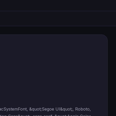
kMacSystemFont, &quot;Segoe UI&quot;, Roboto,