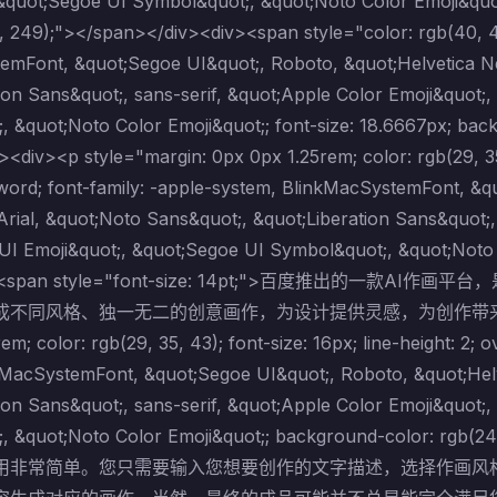
 &quot;Segoe UI Symbol&quot;, &quot;Noto Color Emoji&quot
 249);"></span></div><div><span style="color: rgb(40, 42
emFont, &quot;Segoe UI&quot;, Roboto, &quot;Helvetica Ne
ion Sans&quot;, sans-serif, &quot;Apple Color Emoji&quot;
, &quot;Noto Color Emoji&quot;; font-size: 18.6667px; ba
<div><p style="margin: 0px 0px 1.25rem; color: rgb(29, 35, 
word; font-family: -apple-system, BlinkMacSystemFont, &q
rial, &quot;Noto Sans&quot;, &quot;Liberation Sans&quot;,
UI Emoji&quot;, &quot;Segoe UI Symbol&quot;, &quot;Noto 
;"><span style="font-size: 14pt;">百度推出的
同风格、独一无二的创意画作，为设计提供灵感，为创作带来更多创意。💡
em; color: rgb(29, 35, 43); font-size: 16px; line-height: 2;
kMacSystemFont, &quot;Segoe UI&quot;, Roboto, &quot;Helv
ion Sans&quot;, sans-serif, &quot;Apple Color Emoji&quot;
, &quot;Noto Color Emoji&quot;; background-color: rgb(249
用非常简单。您只需要输入您想要创作的文字描述，选择作画风格