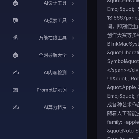
&quot;Helveti
🏠
AI设计工具
Emoji&quot;, 
18.6667px
📷
AI搜索工具
词，即刻便生
创作大赛等多种生成后的
💰
万能在线工具
BlinkMacSyst
&quot;Liberat
🏠
全网导航大全
Symbol&quot;
</span></div
✍️
AI内容检测
UI&quot;, Rob
&quot;Apple 
📧
Prompt提示词
Emoji&quot
成各种艺术作
✍️
AI算力租赁
随着人工智能技术的
family: -app
&quot;Noto Sa