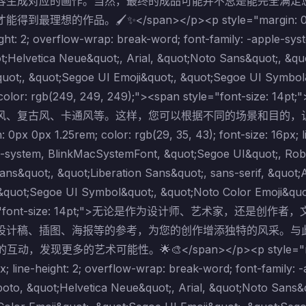
容生成对应的画作。当然，最终的成品可能并不总是能完全满足
理想的作品。🖌️✨</span></p><p style="margin: 0px 0px 1.
ight: 2; overflow-wrap: break-word; font-family: -apple-s
;Helvetica Neue&quot;, Arial, &quot;Noto Sans&quot;, &quo
quot;, &quot;Segoe UI Emoji&quot;, &quot;Segoe UI Symbol&
-color: rgb(249, 249, 249);"><span style="fon
、复古风、卡通风等。这样，您可以根据不同的场景和目的，让生成的
: 0px 0px 1.25rem; color: rgb(29, 35, 43); font-size: 16px; 
le-system, BlinkMacSystemFont, &quot;Segoe UI&quot;, Robo
ns&quot;, &quot;Liberation Sans&quot;, sans-serif, &quot;
 &quot;Segoe UI Symbol&quot;, &quot;Noto Color Emoji&quo
yle="font-size: 14pt;">无论是作为设计师、艺术家，
设计稿、插图、海报等的参考，为您的创作增添独特的风采。与
，发现更多的艺术可能性。🌟🎨</span></p><p style="margin: 0p
px; line-height: 2; overflow-wrap: break-word; font-famil
oto, &quot;Helvetica Neue&quot;, Arial, &quot;Noto Sans&qu