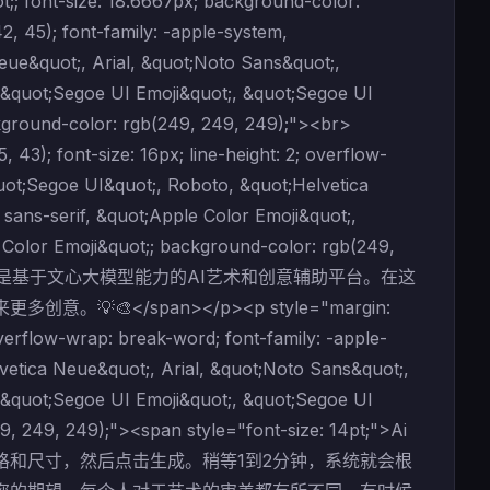
;; font-size: 18.6667px; background-color:
, 45); font-family: -apple-system,
ue&quot;, Arial, &quot;Noto Sans&quot;,
, &quot;Segoe UI Emoji&quot;, &quot;Segoe UI
ckground-color: rgb(249, 249, 249);"><br>
43); font-size: 16px; line-height: 2; overflow-
uot;Segoe UI&quot;, Roboto, &quot;Helvetica
 sans-serif, &quot;Apple Color Emoji&quot;,
Color Emoji&quot;; background-color: rgb(249,
一款AI作画平台，是基于文心大模型能力的AI艺术和创意辅助平台。在这
</span></p><p style="margin:
 overflow-wrap: break-word; font-family: -apple-
etica Neue&quot;, Arial, &quot;Noto Sans&quot;,
, &quot;Segoe UI Emoji&quot;, &quot;Segoe UI
, 249, 249);"><span style="font-size: 14pt;">Ai
和尺寸，然后点击生成。稍等1到2分钟，系统就会根