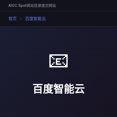
AIGC Spot
网站目录
提交网站
首页
›
百度智能云
📧
百度智能云