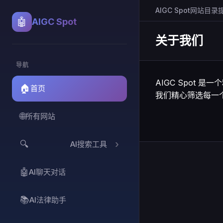
AIGC Spot
网站目录
🤖
AIGC Spot
关于我们
导航
AIGC Spot
🏠
首页
我们精心筛选每一
🌐
所有网站
🔍
AI搜索工具
🤖
AI聊天对话
📚
AI法律助手