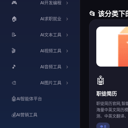
🎮
AI开发编程
📂 该分类下
🏠
AI求职就业
📝
AI文本工具
🎬
AI视频工具
🎵
AI音频工具
🤖
🎨
AI图片工具
职徒简历
🤖
AI智能体平台
职徒简历官网,智
海量中英文简历
💰
AI营销工具
测、中英文翻译
👁️ 8