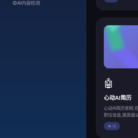
⚙️
AI内容检测
🤖
心动AI简历
心动AI简历官网,
职位信息,提高面
👁️ 15