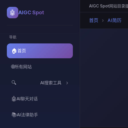
AIGC Spot
网站目录
🤖
AIGC Spot
首页
›
AI简历
导航
🏠
首页
🌐
所有网站
🔍
AI搜索工具
🤖
AI聊天对话
📚
AI法律助手