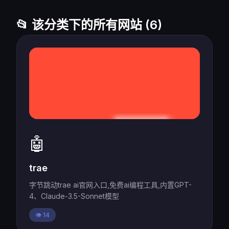
📂 该分类下的所有网站 (6)
🤖
trae
字节跳动trae ai官网入口,免费ai编程工具,内置GPT-
4、Claude-3.5-Sonnet模型
👁️ 14