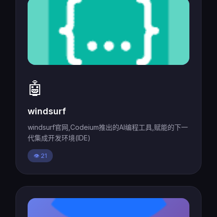
🤖
windsurf
windsurf官网,Codeium推出的AI编程工具,赋能的下一
代集成开发环境(IDE)
👁️ 21