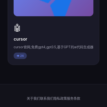
🤖
cursor
cursor官网,免费gpt4,gpt3.5,基于GPT的ai代码生成器
👁️ 26
关于我们
联系我们
隐私政策
服务条款