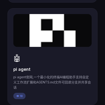
🤖
pi agent
pi agent官网,一个最小化的终端AI编程助手支持自定
义工作流扩展和AGENTS.md文件可回退分支并共享会
话
👁️ 18