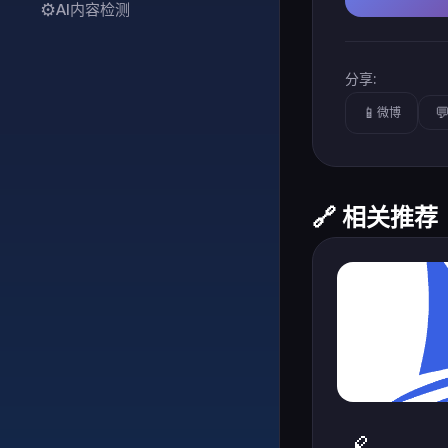
⚙️
AI内容检测
分享:
📱

微博
🔗 相关推荐