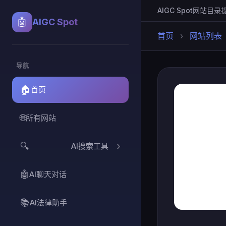
AIGC Spot
网站目录
🤖
AIGC Spot
首页
›
网站列表
导航
🏠
首页
🌐
所有网站
🔍
AI搜索工具
🤖
AI聊天对话
📚
AI法律助手