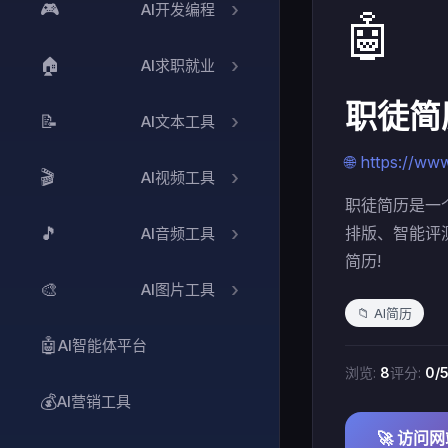
🎮
AI开发编程
🤖
🏠
AI求职就业
职徒简
📝
AI文本工具
🌐 https://ww
🎬
AI视频工具
职徒简历是一
🎵
排版、智能评
AI音频工具
简历!
🎨
AI图片工具
📁 AI简历
🤖
AI智能体平台
浏览:
8
评分:
0/
💰
AI营销工具
🚀 访问