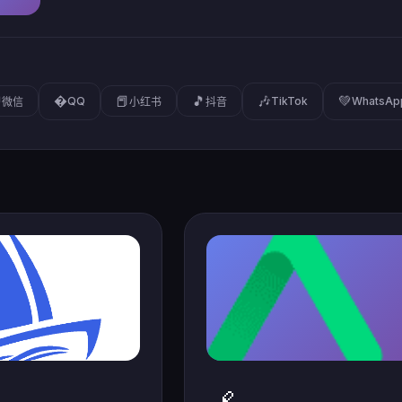
�
🎶
💚

📕
🎵
QQ
TikTok
WhatsAp
微信
小红书
抖音