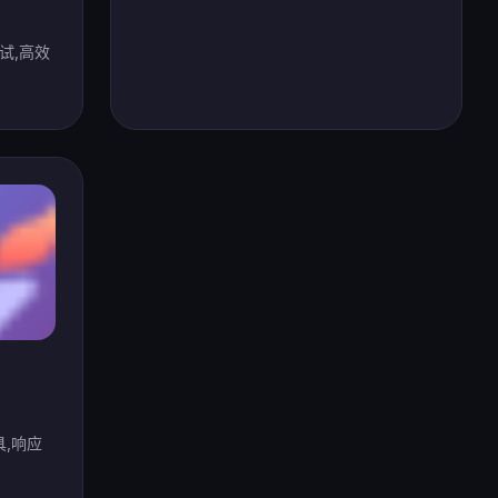
面试,高效
具,响应