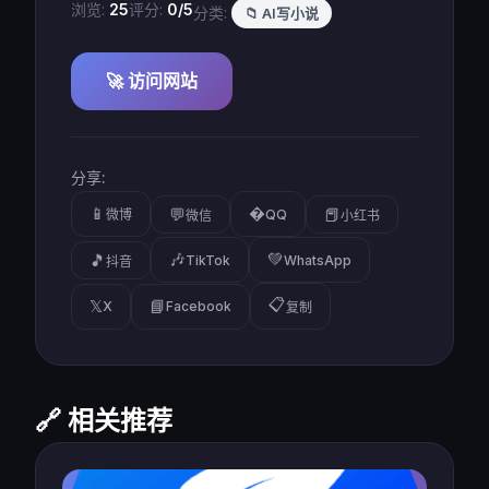
浏览:
25
评分:
0/5
分类:
📁 AI写小说
🚀 访问网站
分享:
📱
�
💬
📕
微博
QQ
微信
小红书
🎶
💚
🎵
TikTok
WhatsApp
抖音
📋
𝕏
📘
X
Facebook
复制
🔗 相关推荐