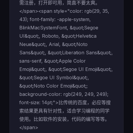
需注册，打开即可用，简直不要太爽。
</span><span style="color: rgb(29, 35,
43); font-family: -apple-system,
BlinkMacSystemFont, &quot;Segoe
UI&quot;, Roboto, &quot;Helvetica
Neue&quot;, Arial, &quot;Noto
Sans&quot;, &quot;Liberation Sans&quot;,
sans-serif, &quot;Apple Color
Emoji&quot;, &quot;Segoe UI Emoji&quot;,
&quot;Segoe UI Symbol&quot;,
&quot;Noto Color Emoji&quot;;
background-color: rgb(249, 249, 249);
font-size: 14pt;">比传统的百度，必应等搜
索结果更具有针对性，适合学习编程的同学
使用。比如软件的安装，代码的编写等等。
</span>