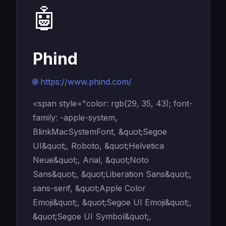
🤖
Phind
🌐 https://www.phind.com/
<span style="color: rgb(29, 35, 43); font-
family: -apple-system,
BlinkMacSystemFont, &quot;Segoe
UI&quot;, Roboto, &quot;Helvetica
Neue&quot;, Arial, &quot;Noto
Sans&quot;, &quot;Liberation Sans&quot;,
sans-serif, &quot;Apple Color
Emoji&quot;, &quot;Segoe UI Emoji&quot;,
&quot;Segoe UI Symbol&quot;,