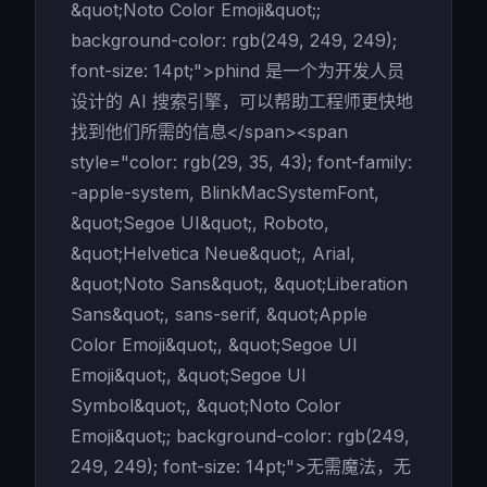
&quot;Noto Color Emoji&quot;;
background-color: rgb(249, 249, 249);
font-size: 14pt;">phind 是一个为开发人员
设计的 AI 搜索引擎，可以帮助工程师更快地
找到他们所需的信息</span><span
style="color: rgb(29, 35, 43); font-family:
-apple-system, BlinkMacSystemFont,
&quot;Segoe UI&quot;, Roboto,
&quot;Helvetica Neue&quot;, Arial,
&quot;Noto Sans&quot;, &quot;Liberation
Sans&quot;, sans-serif, &quot;Apple
Color Emoji&quot;, &quot;Segoe UI
Emoji&quot;, &quot;Segoe UI
Symbol&quot;, &quot;Noto Color
Emoji&quot;; background-color: rgb(249,
249, 249); font-size: 14pt;">无需魔法，无