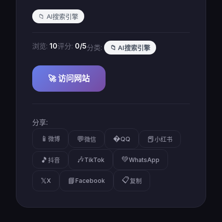
📁 AI搜索引擎
浏览:
10
评分:
0/5
分类:
📁 AI搜索引擎
🚀 访问网站
分享:
📱
�
💬
📕
微博
QQ
微信
小红书
🎶
💚
🎵
TikTok
WhatsApp
抖音
📋
𝕏
📘
X
Facebook
复制