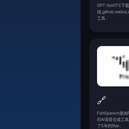
GPT-SoVITS下
线,github,web
工具...
🔗
FishSpeech是
的AI语音合成工具
了3.1k的Star...