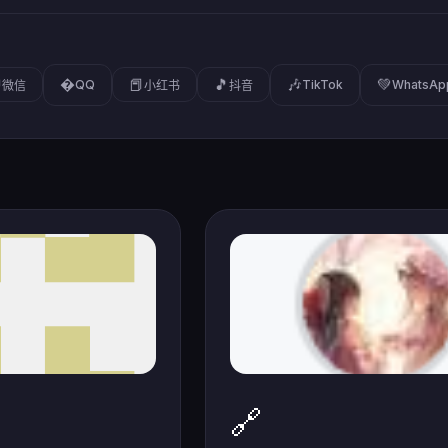
�
🎶
💚

📕
🎵
QQ
TikTok
WhatsAp
微信
小红书
抖音
🔗