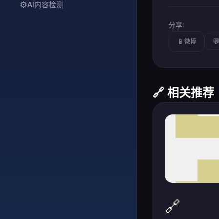
⚙️
AI内容检测
分享:
📱

微博
🔗 相关推荐
🔗