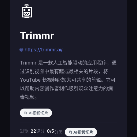
🤖
Trimmr
🌐 https://trimmr.ai/
Trimmr 是一款人工智能驱动的应用程序，通
过识别视频中最有趣或最相关的片段，将
YouTube 长视频缩短为可共享的剪辑。它可
以帮助内容创作者制作吸引观众注意力的病
毒视频。
📁 AI视频切片
浏览:
22
评分:
0/5
分类:
📁 AI视频切片