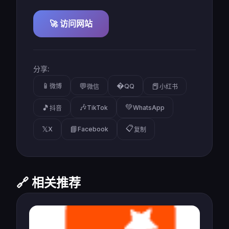
🚀 访问网站
分享:
📱
�
💬
📕
微博
QQ
微信
小红书
🎶
💚
🎵
TikTok
WhatsApp
抖音
📋
𝕏
📘
X
Facebook
复制
🔗 相关推荐