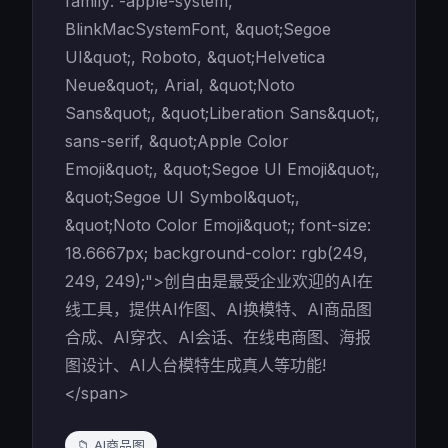
family: -apple-system,
BlinkMacSystemFont, &quot;Segoe
UI&quot;, Roboto, &quot;Helvetica
Neue&quot;, Arial, &quot;Noto
Sans&quot;, &quot;Liberation Sans&quot;,
sans-serif, &quot;Apple Color
Emoji&quot;, &quot;Segoe UI Emoji&quot;,
&quot;Segoe UI Symbol&quot;,
&quot;Noto Color Emoji&quot;; font-size:
18.6667px; background-color: rgb(249,
249, 249);">创自由是最受企业欢迎的AI在
线工具，提供AI作图、AI换模特、AI商品图
合成、AI穿衣、AI会话、在线电商图、海报
图设计、AI人台模特生成真人等功能!
</span>
📁 AI商品图