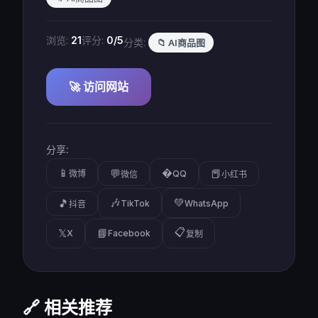
浏览:
21
评分:
0/5
分类:
📁 AI商品图
🚀 访问网站
分享:
📱
�
💬
📕
微博
QQ
微信
小红书
🎶
💚
🎵
TikTok
WhatsApp
抖音
📋
𝕏
📘
X
Facebook
复制
🔗 相关推荐