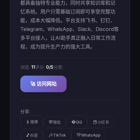
都具备独特专业能力，同时共享知识库和记
忆系统。用户只需基础订阅即可享受完整功
能，成本大幅降低。平台支持飞书、钉钉、
Telegram、WhatsApp、Slack、Discord等
多平台接入，让AI助手真正融入日常工作流
程，成为提升生产力的强大工具。
浏览:
11
评分:
0/5
分类:
🚀 访问网站
分享:
📱
�
💬
📕
微博
QQ
微信
小红书
🎶
💚
🎵
TikTok
WhatsApp
抖音