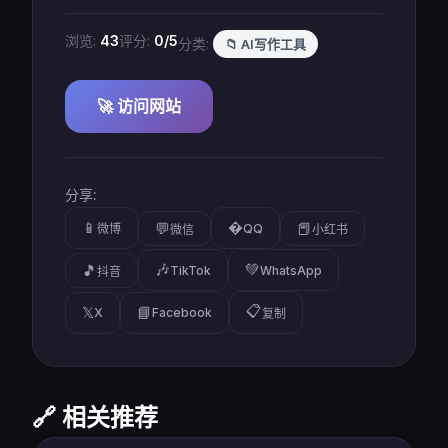
浏览:
43
评分:
0/5
分类:
📁 AI写作工具
🚀 访问网站
分享:
📱
�
💬
📕
微博
QQ
微信
小红书
🎶
💚
🎵
TikTok
WhatsApp
抖音
📋
𝕏
📘
X
Facebook
复制
🔗 相关推荐