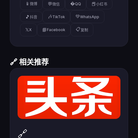
📱
�
💬
📕
微博
QQ
微信
小红书
🎶
💚
🎵
TikTok
WhatsApp
抖音
📋
𝕏
📘
X
Facebook
复制
🔗 相关推荐
🔗