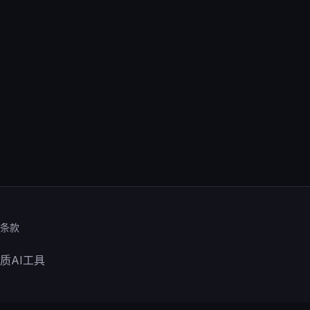
条款
优质AI工具