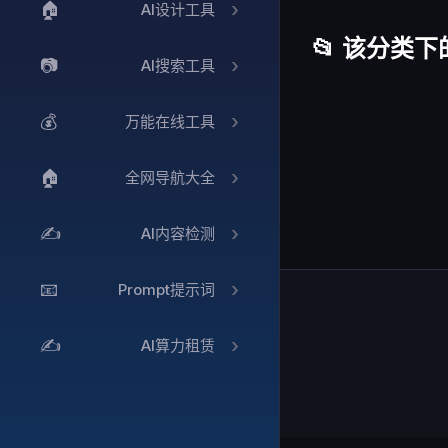
🏠
AI设计工具
📂 该分类下
📷
AI搜索工具
💰
万能在线工具
🏠
全网导航大全
✍️
AI内容检测
📧
Prompt提示词
✍️
AI算力租赁