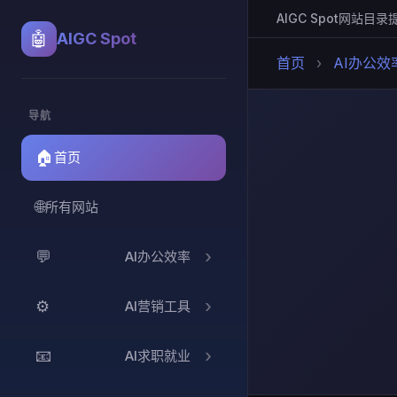
AIGC Spot
网站目录
🤖
AIGC Spot
首页
›
AI办公效
导航
🏠
首页
🌐
所有网站
💬
AI办公效率
⚙️
AI营销工具
📧
AI求职就业