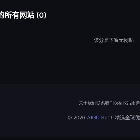
的所有网站 (0)
该分类下暂无网站
关于我们
联系我们
隐私政策
服务
© 2026
AIGC Spot
. 精选全球