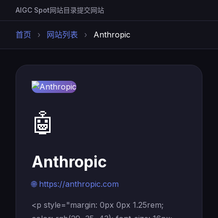
AIGC Spot
网站目录
提交网站
首页
›
网站列表
›
Anthropic
🤖
Anthropic
🌐 https://anthropic.com
<p style="margin: 0px 0px 1.25rem;