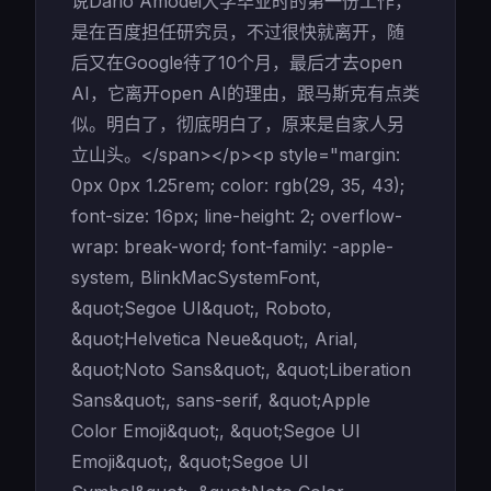
说Dario Amodei大学毕业时的第一份工作，
是在百度担任研究员，不过很快就离开，随
后又在Google待了10个月，最后才去open
AI，它离开open AI的理由，跟马斯克有点类
似。明白了，彻底明白了，原来是自家人另
立山头。</span></p><p style="margin:
0px 0px 1.25rem; color: rgb(29, 35, 43);
font-size: 16px; line-height: 2; overflow-
wrap: break-word; font-family: -apple-
system, BlinkMacSystemFont,
&quot;Segoe UI&quot;, Roboto,
&quot;Helvetica Neue&quot;, Arial,
&quot;Noto Sans&quot;, &quot;Liberation
Sans&quot;, sans-serif, &quot;Apple
Color Emoji&quot;, &quot;Segoe UI
Emoji&quot;, &quot;Segoe UI