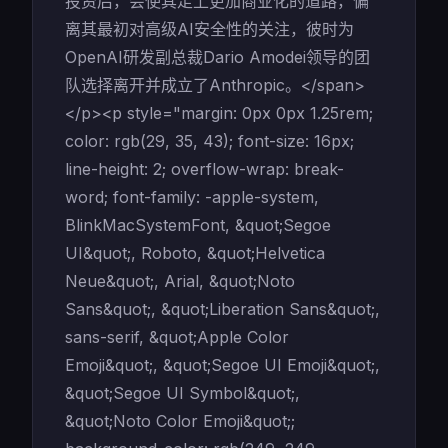
投资后，会使其走上更加商业化的道路，偏
离其最初对高级AI安全性的关注，彼时为
OpenAI研发副总裁Dario Amodei领导的团
队选择离开并成立了Anthropic。</span>
</p><p style="margin: 0px 0px 1.25rem;
color: rgb(29, 35, 43); font-size: 16px;
line-height: 2; overflow-wrap: break-
word; font-family: -apple-system,
BlinkMacSystemFont, &quot;Segoe
UI&quot;, Roboto, &quot;Helvetica
Neue&quot;, Arial, &quot;Noto
Sans&quot;, &quot;Liberation Sans&quot;,
sans-serif, &quot;Apple Color
Emoji&quot;, &quot;Segoe UI Emoji&quot;,
&quot;Segoe UI Symbol&quot;,
&quot;Noto Color Emoji&quot;;