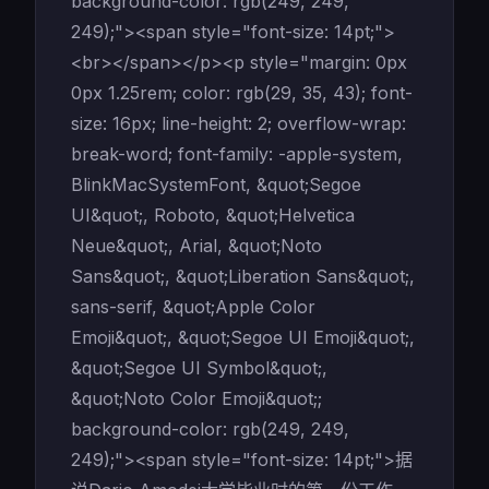
background-color: rgb(249, 249,
249);"><span style="font-size: 14pt;">
<br></span></p><p style="margin: 0px
0px 1.25rem; color: rgb(29, 35, 43); font-
size: 16px; line-height: 2; overflow-wrap:
break-word; font-family: -apple-system,
BlinkMacSystemFont, &quot;Segoe
UI&quot;, Roboto, &quot;Helvetica
Neue&quot;, Arial, &quot;Noto
Sans&quot;, &quot;Liberation Sans&quot;,
sans-serif, &quot;Apple Color
Emoji&quot;, &quot;Segoe UI Emoji&quot;,
&quot;Segoe UI Symbol&quot;,
&quot;Noto Color Emoji&quot;;
background-color: rgb(249, 249,
249);"><span style="font-size: 14pt;">据