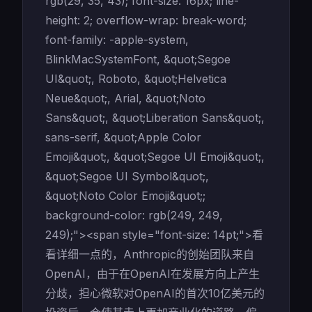
rgb(29, 35, 43); font-size: 16px; line-
height: 2; overflow-wrap: break-word;
font-family: -apple-system,
BlinkMacSystemFont, &quot;Segoe
UI&quot;, Roboto, &quot;Helvetica
Neue&quot;, Arial, &quot;Noto
Sans&quot;, &quot;Liberation Sans&quot;,
sans-serif, &quot;Apple Color
Emoji&quot;, &quot;Segoe UI Emoji&quot;,
&quot;Segoe UI Symbol&quot;,
&quot;Noto Color Emoji&quot;;
background-color: rgb(249, 249,
249);"><span style="font-size: 14pt;">看
看详细一点的，Anthropic的创始团队来自
OpenAI，由于在OpenAI在发展方向上产生
分歧，担心微软对OpenAI的首次10亿美元的