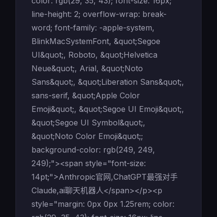
color: rgb(29, 35, 43); font-size: 16px;
line-height: 2; overflow-wrap: break-
word; font-family: -apple-system,
BlinkMacSystemFont, &quot;Segoe
UI&quot;, Roboto, &quot;Helvetica
Neue&quot;, Arial, &quot;Noto
Sans&quot;, &quot;Liberation Sans&quot;,
sans-serif, &quot;Apple Color
Emoji&quot;, &quot;Segoe UI Emoji&quot;,
&quot;Segoe UI Symbol&quot;,
&quot;Noto Color Emoji&quot;;
background-color: rgb(249, 249,
249);"><span style="font-size:
14pt;">Anthropic官网,ChatGPT最强对手
Claude,ai聊天机器人</span></p><p
style="margin: 0px 0px 1.25rem; color: