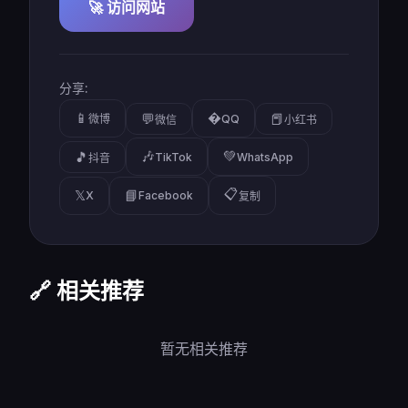
🚀 访问网站
分享:
📱
�
💬
📕
微博
QQ
微信
小红书
🎶
💚
🎵
TikTok
WhatsApp
抖音
📋
𝕏
📘
X
Facebook
复制
🔗 相关推荐
暂无相关推荐